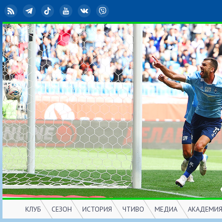
RSS
Telegram
TikTok
YouTube
ВКонтакте
Viber
КЛУБ
СЕЗОН
ИСТОРИЯ
ЧТИВО
МЕДИА
АКАДЕМИ