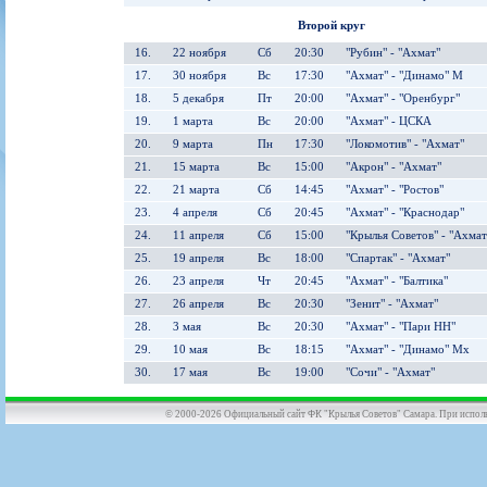
Второй круг
16.
22 ноября
Сб
20:30
"Рубин" - "Ахмат"
17.
30 ноября
Вс
17:30
"Ахмат" - "Динамо" М
18.
5 декабря
Пт
20:00
"Ахмат" - "Оренбург"
19.
1 марта
Вс
20:00
"Ахмат" - ЦСКА
20.
9 марта
Пн
17:30
"Локомотив" - "Ахмат"
21.
15 марта
Вс
15:00
"Акрон" - "Ахмат"
22.
21 марта
Сб
14:45
"Ахмат" - "Ростов"
23.
4 апреля
Сб
20:45
"Ахмат" - "Краснодар"
24.
11 апреля
Сб
15:00
"Крылья Советов" - "Ахмат
25.
19 апреля
Вс
18:00
"Спартак" - "Ахмат"
26.
23 апреля
Чт
20:45
"Ахмат" - "Балтика"
27.
26 апреля
Вс
20:30
"Зенит" - "Ахмат"
28.
3 мая
Вс
20:30
"Ахмат" - "Пари НН"
29.
10 мая
Вс
18:15
"Ахмат" - "Динамо" Мх
30.
17 мая
Вс
19:00
"Сочи" - "Ахмат"
© 2000-2026 Официальный сайт ФК "Крылья Советов" Самара. При использов