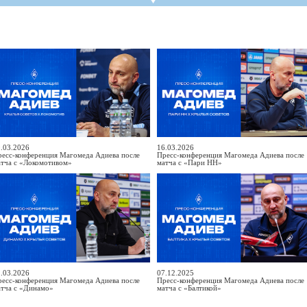
СР
Пресса
Фото
Твои "Крылья"
On-line магази
К
став
ниги
Крылья Советов - ТВ
Общение
Точки продаж
Б
ссии
Трансляции матчей
Болельщикам с инвалидностью
Б
Прочее
Добрые "Крылья"
S
УЕФА
Кодекс
ото УЕФА
Правила поведения
первенство
Подготовка контролеров-расп
р-лиги
Порядок аккредитации объеди
.03.2026
16.03.2026
ресс-конференция Магомеда Адиева после
Пресс-конференция Магомеда Адиева после
атча с «Локомотивом»
матча с «Пари НН»
ллург"
.03.2026
07.12.2025
ресс-конференция Магомеда Адиева после
Пресс-конференция Магомеда Адиева после
атча с «Динамо»
матча с «Балтикой»