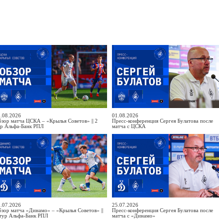
.08.2026
01.08.2026
зор матча ЦСКА – «Крылья Советов» || 2
Пресс-конференция Сергея Булатова после
ур Альфа-Банк РПЛ
матча с ЦСКА
.07.2026
25.07.2026
зор матча «Динамо» – «Крылья Советов» ||
Пресс-конференция Сергея Булатова после
тур Альфа-Банк РПЛ
матча с «Динамо»