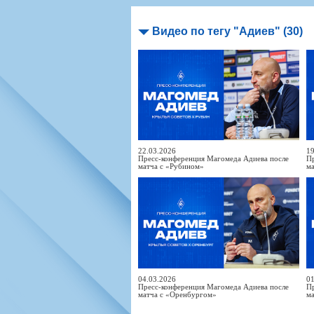
Игроки
РПЛ
Чемпионат СС
Тренерско-административный со
Календарь
Кубок СССР
К
Видео по тегу "Адиев" (30)
Руководство
Таблица
Чемпионат Ро
Фонд поддержки
Шахматка
Кубок России
Контакты
Статистика состава
Лига Европы 
Солидарность Самара Арена
Баланс матчей
Кубок Интерт
Закупки
FONBET Кубок России
Молодежное 
Вакансии
Матчи
Кубок Премье
Документы
Молодежная команда
Кубок ФНЛ
22.03.2026
19
Пресс-конференция Магомеда Адиева после
П
Календарь
Игроки
матча с «Рубином»
м
Таблица
Ветераны
Шахматка
Стадион "Мета
Статистика состава
Крылья Советов-2
Календарь
Таблица
04.03.2026
01
Пресс-конференция Магомеда Адиева после
П
Шахматка
матча с «Оренбургом»
м