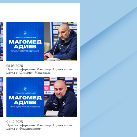
н
арта болельщика
 фирменной атрибутики
илеты и абонементы
илеты на Яндекс Афиша
kybox
орядителей
нений болельщиков
08.03.2026
Пресс-конференция Магомеда Адиева после
матча с «Динамо» Махачкала
01.12.2025
Пресс-конференция Магомеда Адиева после
матча с «Краснодаром»