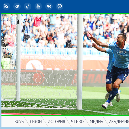
RSS
Telegram
TikTok
YouTube
ВКонтакте
Viber
КЛУБ
СЕЗОН
ИСТОРИЯ
ЧТИВО
МЕДИА
АКАДЕМИ