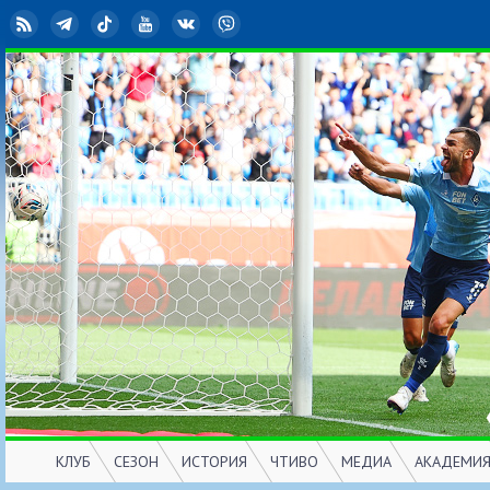
RSS
Telegram
TikTok
YouTube
ВКонтакте
Viber
КЛУБ
СЕЗОН
ИСТОРИЯ
ЧТИВО
МЕДИА
АКАДЕМИ