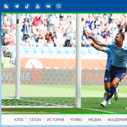
RSS
Telegram
TikTok
YouTube
ВКонтакте
Viber
КЛУБ
СЕЗОН
ИСТОРИЯ
ЧТИВО
МЕДИА
АКАДЕМИ