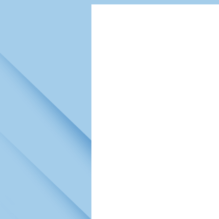
Игроки
РПЛ
Чемпионат СС
Тренерско-административный со
Календарь
Кубок СССР
К
Руководство
Таблица
Чемпионат Ро
Фонд поддержки
Шахматка
Кубок России
Контакты
Статистика состава
Лига Европы 
Солидарность Самара Арена
Баланс матчей
Кубок Интерт
Закупки
FONBET Кубок России
Молодежное 
Вакансии
Матчи
Кубок Премье
Документы
Молодежная команда
Кубок ФНЛ
Календарь
Игроки
Таблица
Ветераны
Шахматка
Стадион "Мета
Статистика состава
Крылья Советов-2
Календарь
Таблица
Шахматка