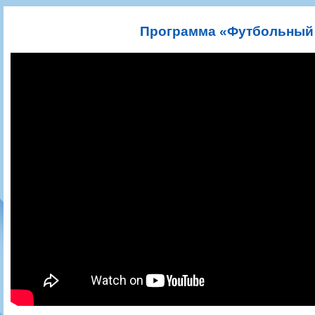
Игроки
РПЛ
Чемпионат СССР
Пресса
Фото
Тренерско-административный состав
Календарь
Кубок СССР
Книги
Крылья Советов - Т
Программа «Футбольный р
Руководство
Таблица
Чемпионат России
Трансляции матчей
Фонд поддержки
Шахматка
Кубок России
Прочее
Контакты
Статистика состава
Лига Европы УЕФА
Солидарность Самара Арена
Баланс матчей
Кубок Интертото УЕФА
Закупки
FONBET Кубок России
Молодежное первенство
Вакансии
Матчи
Кубок Премьер-лиги
Документы
Молодежная команда
Кубок ФНЛ
Календарь
Игроки
Таблица
Ветераны
Шахматка
Стадион "Металлург"
Статистика состава
Крылья Советов-2
Календарь
Таблица
Шахматка