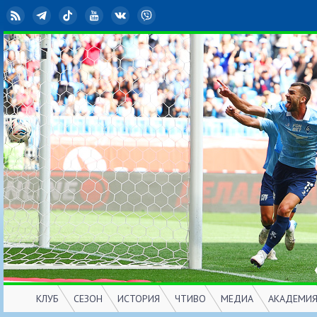
RSS
Telegram
TikTok
YouTube
ВКонтакте
Viber
КЛУБ
СЕЗОН
ИСТОРИЯ
ЧТИВО
МЕДИА
АКАДЕМИ