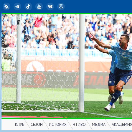
RSS
Telegram
TikTok
YouTube
ВКонтакте
Viber
КЛУБ
СЕЗОН
ИСТОРИЯ
ЧТИВО
МЕДИА
АКАДЕМИ