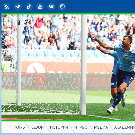
RSS
Telegram
TikTok
YouTube
ВКонтакте
Viber
КЛУБ
СЕЗОН
ИСТОРИЯ
ЧТИВО
МЕДИА
АКАДЕМИ