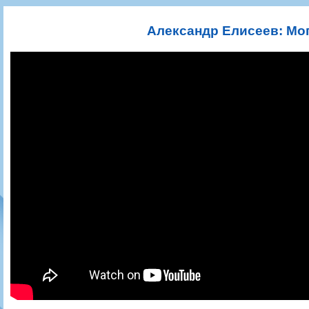
Игроки
РПЛ
Чемпионат СССР
Пресса
Фото
Тренерско-административный состав
Календарь
Кубок СССР
Книги
Крылья Советов - Т
Александр Елисеев: Мог
Руководство
Таблица
Чемпионат России
Трансляции матчей
Фонд поддержки
Шахматка
Кубок России
Прочее
Контакты
Статистика состава
Лига Европы УЕФА
Солидарность Самара Арена
Баланс матчей
Кубок Интертото УЕФА
Закупки
FONBET Кубок России
Молодежное первенство
Вакансии
Матчи
Кубок Премьер-лиги
Документы
Молодежная команда
Кубок ФНЛ
Календарь
Игроки
Таблица
Ветераны
Шахматка
Стадион "Металлург"
Статистика состава
Крылья Советов-2
Календарь
Таблица
Шахматка