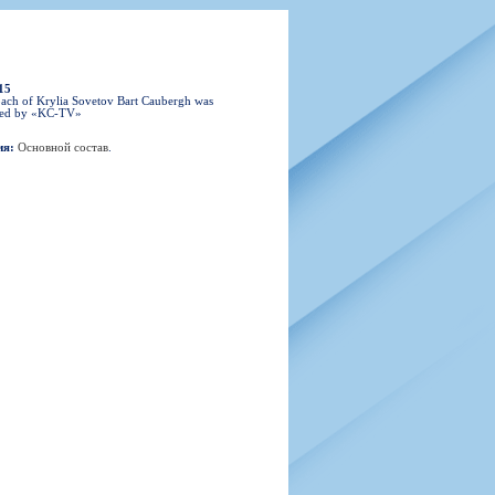
н
арта болельщика
 фирменной атрибутики
илеты и абонементы
илеты на Яндекс Афиша
15
kybox
oach of Krylia Sovetov Bart Caubergh was
wed by «KС-TV»
ия:
Основной состав
.
орядителей
нений болельщиков