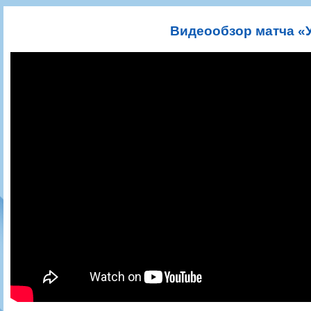
Игроки
РПЛ
Чемпионат СССР
Пресса
Фото
Тренерско-административный состав
Календарь
Кубок СССР
Книги
Крылья Советов - Т
Видеообзор матча «
Руководство
Таблица
Чемпионат России
Трансляции матчей
Фонд поддержки
Шахматка
Кубок России
Прочее
Контакты
Статистика состава
Лига Европы УЕФА
Солидарность Самара Арена
Баланс матчей
Кубок Интертото УЕФА
Закупки
FONBET Кубок России
Молодежное первенство
Вакансии
Матчи
Кубок Премьер-лиги
Документы
Молодежная команда
Кубок ФНЛ
Календарь
Игроки
Таблица
Ветераны
Шахматка
Стадион "Металлург"
Статистика состава
Крылья Советов-2
Календарь
Таблица
Шахматка