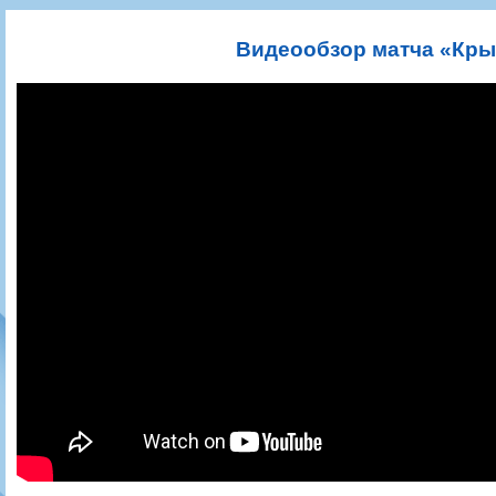
Игроки
РПЛ
Чемпионат СССР
Пресса
Фото
Тренерско-административный состав
Календарь
Кубок СССР
Книги
Крылья Советов - Т
Видеообзор матча «Кры
Руководство
Таблица
Чемпионат России
Трансляции матчей
Фонд поддержки
Шахматка
Кубок России
Прочее
Контакты
Статистика состава
Лига Европы УЕФА
Солидарность Самара Арена
Баланс матчей
Кубок Интертото УЕФА
Закупки
FONBET Кубок России
Молодежное первенство
Вакансии
Матчи
Кубок Премьер-лиги
Документы
Молодежная команда
Кубок ФНЛ
Календарь
Игроки
Таблица
Ветераны
Шахматка
Стадион "Металлург"
Статистика состава
Крылья Советов-2
Календарь
Таблица
Шахматка