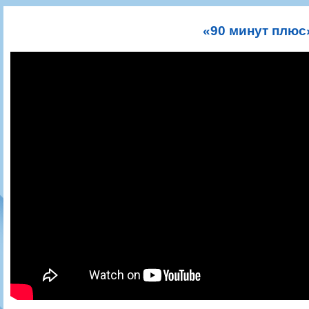
Игроки
РПЛ
Чемпионат СССР
Пресса
Фото
Тренерско-административный состав
Календарь
Кубок СССР
Книги
Крылья Советов - Т
«90 минут плюс
Руководство
Таблица
Чемпионат России
Трансляции матчей
Фонд поддержки
Шахматка
Кубок России
Прочее
Контакты
Статистика состава
Лига Европы УЕФА
Солидарность Самара Арена
Баланс матчей
Кубок Интертото УЕФА
Закупки
FONBET Кубок России
Молодежное первенство
Вакансии
Матчи
Кубок Премьер-лиги
Документы
Молодежная команда
Кубок ФНЛ
Календарь
Игроки
Таблица
Ветераны
Шахматка
Стадион "Металлург"
Статистика состава
Крылья Советов-2
Календарь
Таблица
Шахматка