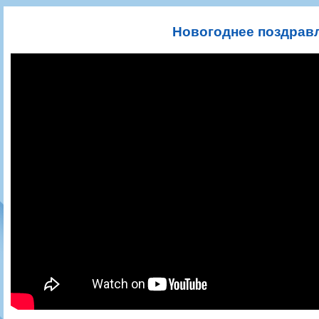
Игроки
РПЛ
Чемпионат СССР
Пресса
Фото
Тренерско-административный состав
Календарь
Кубок СССР
Книги
Крылья Советов - Т
Новогоднее поздравл
Руководство
Таблица
Чемпионат России
Трансляции матчей
Фонд поддержки
Шахматка
Кубок России
Прочее
Контакты
Статистика состава
Лига Европы УЕФА
Солидарность Самара Арена
Баланс матчей
Кубок Интертото УЕФА
Закупки
FONBET Кубок России
Молодежное первенство
Вакансии
Матчи
Кубок Премьер-лиги
Документы
Молодежная команда
Кубок ФНЛ
Календарь
Игроки
Таблица
Ветераны
Шахматка
Стадион "Металлург"
Статистика состава
Крылья Советов-2
Календарь
Таблица
Шахматка