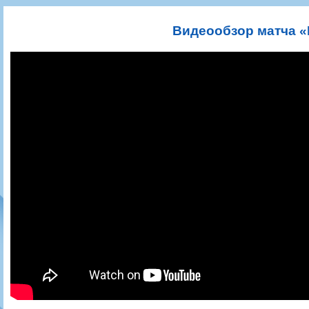
Игроки
РПЛ
Чемпионат СССР
Пресса
Фото
Тренерско-административный состав
Календарь
Кубок СССР
Книги
Крылья Советов - Т
Видеообзор матча «
Руководство
Таблица
Чемпионат России
Трансляции матчей
Фонд поддержки
Шахматка
Кубок России
Прочее
Контакты
Статистика состава
Лига Европы УЕФА
Солидарность Самара Арена
Баланс матчей
Кубок Интертото УЕФА
Закупки
FONBET Кубок России
Молодежное первенство
Вакансии
Матчи
Кубок Премьер-лиги
Документы
Молодежная команда
Кубок ФНЛ
Календарь
Игроки
Таблица
Ветераны
Шахматка
Стадион "Металлург"
Статистика состава
Крылья Советов-2
Календарь
Таблица
Шахматка