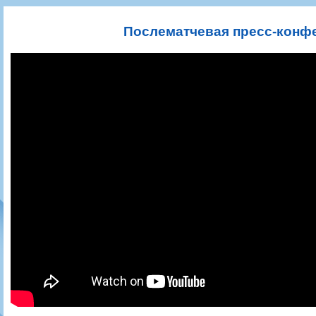
Игроки
РПЛ
Чемпионат СССР
Пресса
Фото
Тренерско-административный состав
Календарь
Кубок СССР
Книги
Крылья Советов - Т
Послематчевая пресс-конфе
Руководство
Таблица
Чемпионат России
Трансляции матчей
Фонд поддержки
Шахматка
Кубок России
Прочее
Контакты
Статистика состава
Лига Европы УЕФА
Солидарность Самара Арена
Баланс матчей
Кубок Интертото УЕФА
Закупки
FONBET Кубок России
Молодежное первенство
Вакансии
Матчи
Кубок Премьер-лиги
Документы
Молодежная команда
Кубок ФНЛ
Календарь
Игроки
Таблица
Ветераны
Шахматка
Стадион "Металлург"
Статистика состава
Крылья Советов-2
Календарь
Таблица
Шахматка