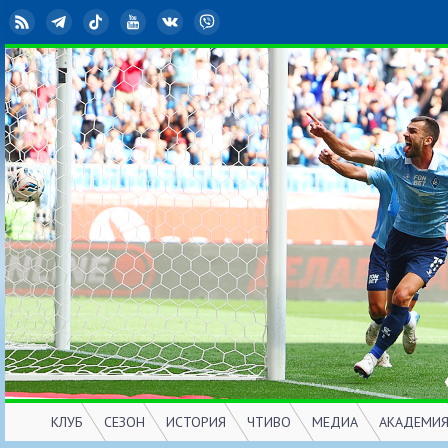
RSS
Telegram
TikTok
YouTube
ВКонтакте
Viber
КЛУБ
СЕЗОН
ИСТОРИЯ
ЧТИВО
МЕДИА
АКАДЕМИ