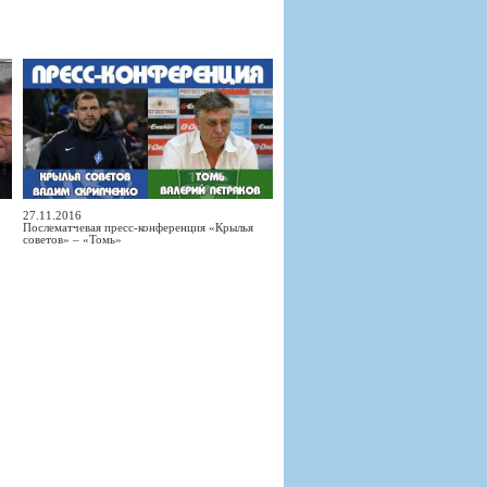
27.11.2016
Послематчевая пресс-конференция «Крылья
советов» – «Томь»