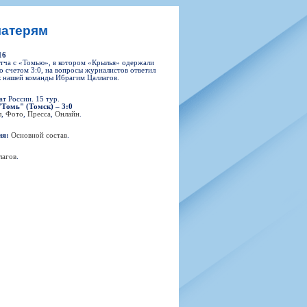
н
арта болельщика
 фирменной атрибутики
илеты и абонементы
матерям
илеты на Яндекс Афиша
16
kybox
тча с «Томью», в котором «Крылья» одержали
о счетом 3:0, на вопросы журналистов ответил
 нашей команды Ибрагим Цаллагов.
т России. 15 тур.
"Томь" (Томск) – 3:0
орядителей
л
,
Фото
,
Пресса
,
Онлайн
.
нений болельщиков
ия:
Основной состав
.
лагов
.