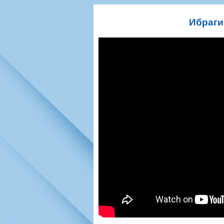
Игроки
РПЛ
Чемпионат СС
Тренерско-административный со
Календарь
Кубок СССР
К
Ибраги
Руководство
Таблица
Чемпионат Ро
Фонд поддержки
Шахматка
Кубок России
Контакты
Статистика состава
Лига Европы 
Солидарность Самара Арена
Баланс матчей
Кубок Интерт
Закупки
FONBET Кубок России
Молодежное 
Вакансии
Матчи
Кубок Премье
Документы
Молодежная команда
Кубок ФНЛ
Календарь
Игроки
Таблица
Ветераны
Шахматка
Стадион "Мета
Статистика состава
Крылья Советов-2
Календарь
Таблица
Шахматка