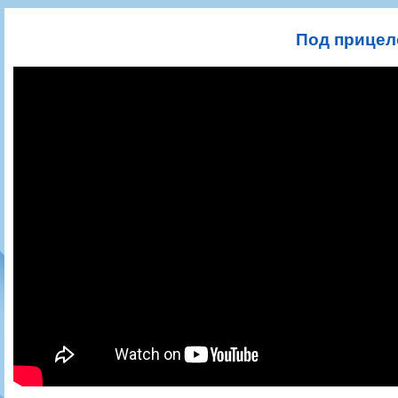
Игроки
РПЛ
Чемпионат СССР
Пресса
Фото
Тренерско-административный состав
Календарь
Кубок СССР
Книги
Крылья Советов - Т
Под прицел
Руководство
Таблица
Чемпионат России
Трансляции матчей
Фонд поддержки
Шахматка
Кубок России
Прочее
Контакты
Статистика состава
Лига Европы УЕФА
Солидарность Самара Арена
Баланс матчей
Кубок Интертото УЕФА
Закупки
FONBET Кубок России
Молодежное первенство
Вакансии
Матчи
Кубок Премьер-лиги
Документы
Молодежная команда
Кубок ФНЛ
Календарь
Игроки
Таблица
Ветераны
Шахматка
Стадион "Металлург"
Статистика состава
Крылья Советов-2
Календарь
Таблица
Шахматка