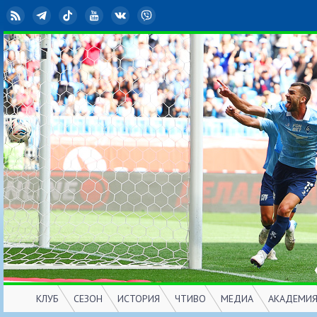
RSS
Telegram
TikTok
YouTube
ВКонтакте
Viber
КЛУБ
СЕЗОН
ИСТОРИЯ
ЧТИВО
МЕДИА
АКАДЕМИ