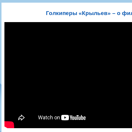
Игроки
РПЛ
Чемпионат СССР
Пресса
Фото
Тренерско-административный состав
Календарь
Кубок СССР
Книги
Крылья Советов - Т
Голкиперы «Крыльев» – о фи
Руководство
Таблица
Чемпионат России
Трансляции матчей
Фонд поддержки
Шахматка
Кубок России
Прочее
Контакты
Статистика состава
Лига Европы УЕФА
Солидарность Самара Арена
Баланс матчей
Кубок Интертото УЕФА
Закупки
FONBET Кубок России
Молодежное первенство
Вакансии
Матчи
Кубок Премьер-лиги
Документы
Молодежная команда
Кубок ФНЛ
Календарь
Игроки
Таблица
Ветераны
Шахматка
Стадион "Металлург"
Статистика состава
Крылья Советов-2
Календарь
Таблица
Шахматка