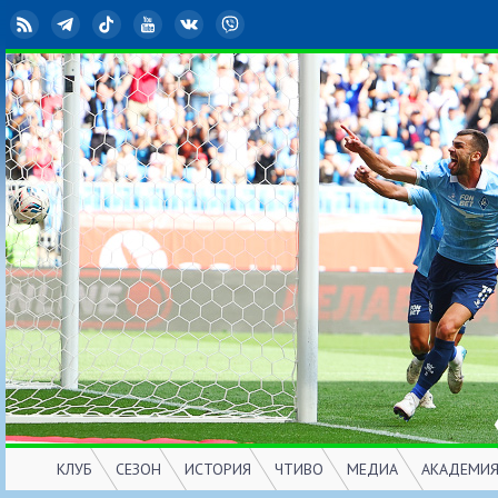
RSS
Telegram
TikTok
YouTube
ВКонтакте
Viber
КЛУБ
СЕЗОН
ИСТОРИЯ
ЧТИВО
МЕДИА
АКАДЕМИ