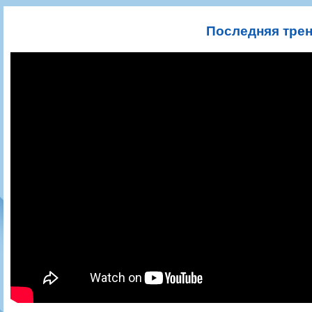
Игроки
РПЛ
Чемпионат СССР
Пресса
Фото
Тренерско-административный состав
Календарь
Кубок СССР
Книги
Крылья Советов - Т
Последняя трен
Руководство
Таблица
Чемпионат России
Трансляции матчей
Фонд поддержки
Шахматка
Кубок России
Прочее
Контакты
Статистика состава
Лига Европы УЕФА
Солидарность Самара Арена
Баланс матчей
Кубок Интертото УЕФА
Закупки
FONBET Кубок России
Молодежное первенство
Вакансии
Матчи
Кубок Премьер-лиги
Документы
Молодежная команда
Кубок ФНЛ
Календарь
Игроки
Таблица
Ветераны
Шахматка
Стадион "Металлург"
Статистика состава
Крылья Советов-2
Календарь
Таблица
Шахматка