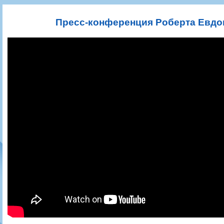
Игроки
РПЛ
Чемпионат СССР
Пресса
Фото
Тренерско-административный состав
Календарь
Кубок СССР
Книги
Крылья Советов - Т
Пресс-конференция Роберта Евдо
Руководство
Таблица
Чемпионат России
Трансляции матчей
Фонд поддержки
Шахматка
Кубок России
Прочее
Контакты
Статистика состава
Лига Европы УЕФА
Солидарность Самара Арена
Баланс матчей
Кубок Интертото УЕФА
Закупки
FONBET Кубок России
Молодежное первенство
Вакансии
Матчи
Кубок Премьер-лиги
Документы
Молодежная команда
Кубок ФНЛ
Календарь
Игроки
Таблица
Ветераны
Шахматка
Стадион "Металлург"
Статистика состава
Крылья Советов-2
Календарь
Таблица
Шахматка