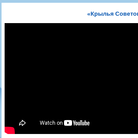
Игроки
РПЛ
Чемпионат СССР
Пресса
Фото
Тренерско-административный состав
Календарь
Кубок СССР
Книги
Крылья Советов - Т
«Крылья Советов
Руководство
Таблица
Чемпионат России
Трансляции матчей
Фонд поддержки
Шахматка
Кубок России
Прочее
Контакты
Статистика состава
Лига Европы УЕФА
Солидарность Самара Арена
Баланс матчей
Кубок Интертото УЕФА
Закупки
FONBET Кубок России
Молодежное первенство
Вакансии
Матчи
Кубок Премьер-лиги
Документы
Молодежная команда
Кубок ФНЛ
Календарь
Игроки
Таблица
Ветераны
Шахматка
Стадион "Металлург"
Статистика состава
Крылья Советов-2
Календарь
Таблица
Шахматка