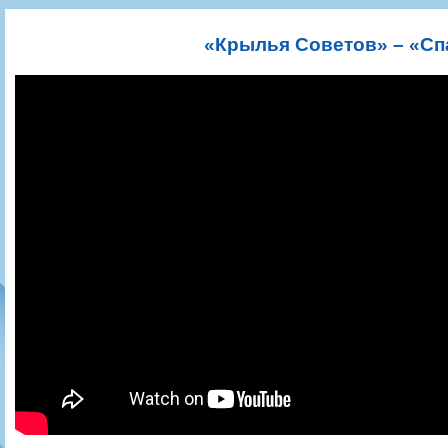
Игроки
РПЛ
Чемпионат СССР
Пресса
Фото
Тренерско-административный состав
Календарь
Кубок СССР
Книги
Крылья Советов - Т
«Крылья Советов» – «Сп
Руководство
Таблица
Чемпионат России
Трансляции матчей
Фонд поддержки
Шахматка
Кубок России
Прочее
Контакты
Статистика состава
Лига Европы УЕФА
Солидарность Самара Арена
Баланс матчей
Кубок Интертото УЕФА
Закупки
FONBET Кубок России
Молодежное первенство
Вакансии
Матчи
Кубок Премьер-лиги
Документы
Молодежная команда
Кубок ФНЛ
Календарь
Игроки
Таблица
Ветераны
Шахматка
Стадион "Металлург"
Статистика состава
Крылья Советов-2
Календарь
Таблица
Шахматка