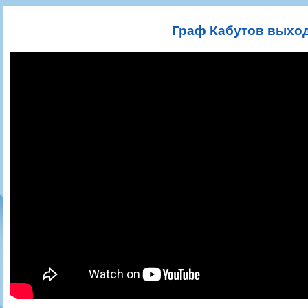
Игроки
РПЛ
Чемпионат СССР
Пресса
Фото
Тренерско-административный состав
Календарь
Кубок СССР
Книги
Крылья Советов - Т
Граф Кабутов выход
Руководство
Таблица
Чемпионат России
Трансляции матчей
Фонд поддержки
Шахматка
Кубок России
Прочее
Контакты
Статистика состава
Лига Европы УЕФА
Солидарность Самара Арена
Баланс матчей
Кубок Интертото УЕФА
Закупки
FONBET Кубок России
Молодежное первенство
Вакансии
Матчи
Кубок Премьер-лиги
Документы
Молодежная команда
Кубок ФНЛ
Календарь
Игроки
Таблица
Ветераны
Шахматка
Стадион "Металлург"
Статистика состава
Крылья Советов-2
Календарь
Таблица
Шахматка