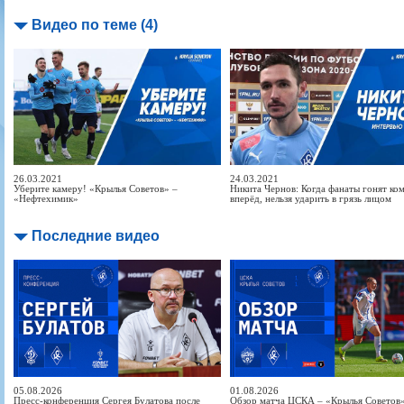
Видео по теме (4)
26.03.2021
24.03.2021
Уберите камеру! «Крылья Советов» –
Никита Чернов: Когда фанаты гонят ко
«Нефтехимик»
вперёд, нельзя ударить в грязь лицом
Последние видео
05.08.2026
01.08.2026
Пресс-конференция Сергея Булатова после
Обзор матча ЦСКА – «Крылья Советов» 