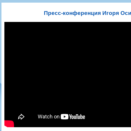
Игроки
РПЛ
Чемпионат СССР
Пресса
Фото
Тренерско-административный состав
Календарь
Кубок СССР
Книги
Крылья Советов - Т
Пресс-конференция Игоря Оси
Руководство
Таблица
Чемпионат России
Трансляции матчей
Фонд поддержки
Шахматка
Кубок России
Прочее
Контакты
Статистика состава
Лига Европы УЕФА
Солидарность Самара Арена
Баланс матчей
Кубок Интертото УЕФА
Закупки
FONBET Кубок России
Молодежное первенство
Вакансии
Матчи
Кубок Премьер-лиги
Документы
Молодежная команда
Кубок ФНЛ
Календарь
Игроки
Таблица
Ветераны
Шахматка
Стадион "Металлург"
Статистика состава
Крылья Советов-2
Календарь
Таблица
Шахматка