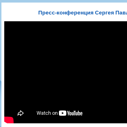
Игроки
РПЛ
Чемпионат СССР
Пресса
Фото
Тренерско-административный состав
Календарь
Кубок СССР
Книги
Крылья Советов - Т
Пресс-конференция Сергея Пав
Руководство
Таблица
Чемпионат России
Трансляции матчей
Фонд поддержки
Шахматка
Кубок России
Прочее
Контакты
Статистика состава
Лига Европы УЕФА
Солидарность Самара Арена
Баланс матчей
Кубок Интертото УЕФА
Закупки
FONBET Кубок России
Молодежное первенство
Вакансии
Матчи
Кубок Премьер-лиги
Документы
Молодежная команда
Кубок ФНЛ
Календарь
Игроки
Таблица
Ветераны
Шахматка
Стадион "Металлург"
Статистика состава
Крылья Советов-2
Календарь
Таблица
Шахматка