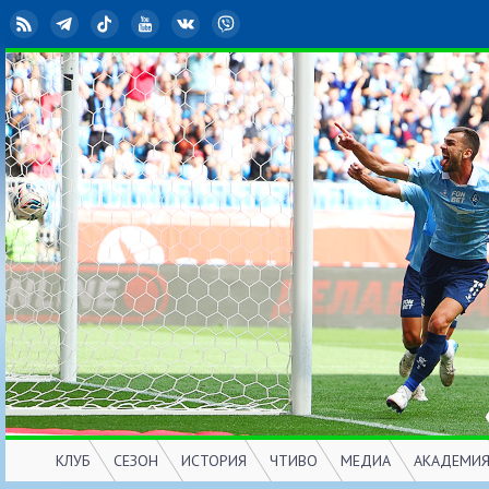
RSS
Telegram
TikTok
YouTube
ВКонтакте
Viber
КЛУБ
СЕЗОН
ИСТОРИЯ
ЧТИВО
МЕДИА
АКАДЕМИ