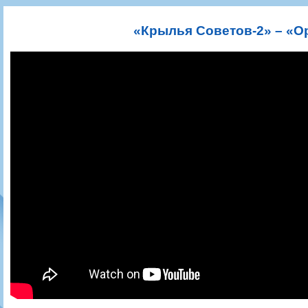
Игроки
РПЛ
Чемпионат СССР
Пресса
Фото
Тренерско-административный состав
Календарь
Кубок СССР
Книги
Крылья Советов - Т
«Крылья Советов-2» – «
Руководство
Таблица
Чемпионат России
Трансляции матчей
Фонд поддержки
Шахматка
Кубок России
Прочее
Контакты
Статистика состава
Лига Европы УЕФА
Солидарность Самара Арена
Баланс матчей
Кубок Интертото УЕФА
Закупки
FONBET Кубок России
Молодежное первенство
Вакансии
Матчи
Кубок Премьер-лиги
Документы
Молодежная команда
Кубок ФНЛ
Календарь
Игроки
Таблица
Ветераны
Шахматка
Стадион "Металлург"
Статистика состава
Крылья Советов-2
Календарь
Таблица
Шахматка