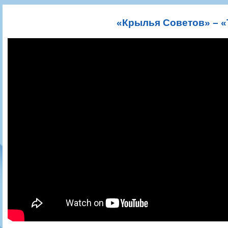
Игроки
РПЛ
Чемпионат СССР
Пресса
Фото
Тренерско-административный состав
Календарь
Кубок СССР
Книги
Крылья Советов - Т
«Крылья Советов» – «
Руководство
Таблица
Чемпионат России
Трансляции матчей
Фонд поддержки
Шахматка
Кубок России
Прочее
Контакты
Статистика состава
Лига Европы УЕФА
Солидарность Самара Арена
Баланс матчей
Кубок Интертото УЕФА
Закупки
FONBET Кубок России
Молодежное первенство
Вакансии
Матчи
Кубок Премьер-лиги
Документы
Молодежная команда
Кубок ФНЛ
Календарь
Игроки
Таблица
Ветераны
Шахматка
Стадион "Металлург"
Статистика состава
Крылья Советов-2
Календарь
Таблица
Шахматка