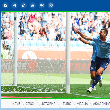
RSS
Telegram
TikTok
YouTube
ВКонтакте
Viber
КЛУБ
СЕЗОН
ИСТОРИЯ
ЧТИВО
МЕДИА
АКАДЕМИ