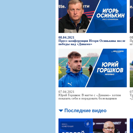
08.04.2021
08
Пресс-конференция Игоря Осинькина после
П
победы над «Динамо»
иг
07.04.2021
07
Юрий Горшков: В матче с «Динамо» хотим
Тр
показать себя и порадовать болельщиков
«Д
Последние видео