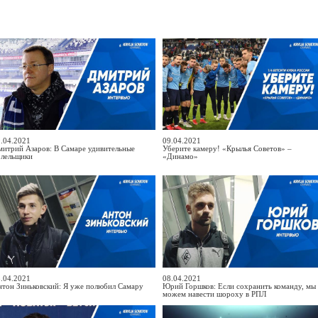
.04.2021
09.04.2021
итрий Азаров: В Самаре удивительные
Уберите камеру! «Крылья Советов» –
олельщики
«Динамо»
.04.2021
08.04.2021
тон Зиньковский: Я уже полюбил Самару
Юрий Горшков: Если сохранить команду, мы
можем навести шороху в РПЛ