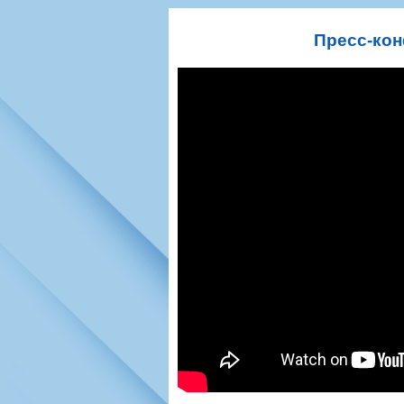
Игроки
РПЛ
Чемпионат СС
Тренерско-административный со
Календарь
Кубок СССР
К
Пресс-кон
Руководство
Таблица
Чемпионат Ро
Фонд поддержки
Шахматка
Кубок России
Контакты
Статистика состава
Лига Европы 
Солидарность Самара Арена
Баланс матчей
Кубок Интерт
Закупки
FONBET Кубок России
Молодежное 
Вакансии
Матчи
Кубок Премье
Документы
Молодежная команда
Кубок ФНЛ
Календарь
Игроки
Таблица
Ветераны
Шахматка
Стадион "Мета
Статистика состава
Крылья Советов-2
Календарь
Таблица
Шахматка