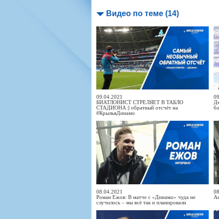
Видео по теме (14)
09.04.2021
09
БИАТЛОНИСТ СТРЕЛЯЕТ В ТАБЛО
Дм
СТАДИОНА || обратный отсчёт на
б
#КрыльяДинамо
08.04.2021
08
Роман Ежов: В матче с «Динамо» чуда не
Ан
случилось – мы всё так и планировали