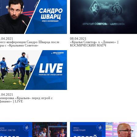
.04.2021
08.04.2021
ресс-конференция Сандро Шварца после
«Крылья Советов» х «Динамо» ||
ры с «Крыльями Советов»
КОСМИЧЕСКИЙ МАТЧ
.04.2021
енировка «Крыльев» перед игрой с
инамо» || LIVE