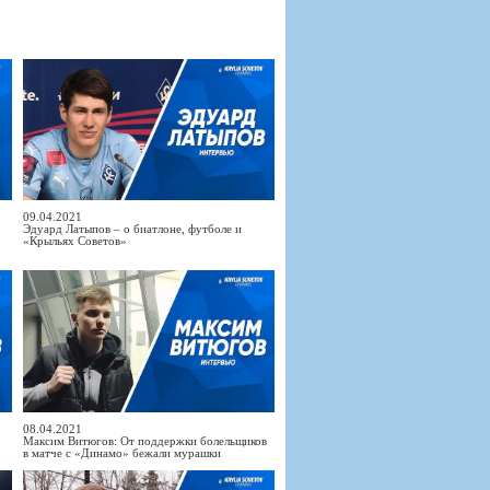
09.04.2021
Эдуард Латыпов – о биатлоне, футболе и
«Крыльях Советов»
08.04.2021
Максим Витюгов: От поддержки болельщиков
в матче с «Динамо» бежали мурашки