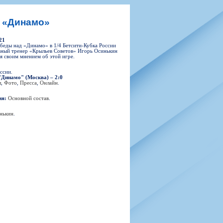
н
арта болельщика
 фирменной атрибутики
илеты и абонементы
д «Динамо»
илеты на Яндекс Афиша
21
kybox
беды над «Динамо» в 1/4 Бетсити-Кубка России
авный тренер «Крыльев Советов» Игорь Осинькин
я своим мнением об этой игре.
ссии.
"Динамо" (Москва) – 2:0
орядителей
л
,
Фото
,
Пресса
,
Онлайн
.
нений болельщиков
ия:
Основной состав
.
нькин
.