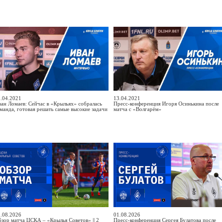
.04.2021
13.04.2021
ан Ломаев: Сейчас в «Крыльях» собралась
Пресс-конференция Игоря Осинькина после
манда, готовая решать самые высокие задачи
матча с «Волгарём»
.08.2026
01.08.2026
зор матча ЦСКА – «Крылья Советов» || 2
Пресс-конференция Сергея Булатова после