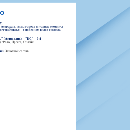
н
арта болельщика
 фирменной атрибутики
илеты и абонементы
ЛО
илеты на Яндекс Афиша
21
kybox
 Астрахань, виды города и главные моменты
олгарьКрылья – в победном видео с выезда.
" (Астрахань) – "КС" – 0:1
л
,
Фото
,
Пресса
,
Онлайн
.
орядителей
ия:
Основной состав
.
нений болельщиков