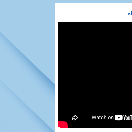
Игроки
РПЛ
Чемпионат СС
Тренерско-административный со
Календарь
Кубок СССР
К
«
Руководство
Таблица
Чемпионат Ро
Фонд поддержки
Шахматка
Кубок России
Контакты
Статистика состава
Лига Европы 
Солидарность Самара Арена
Баланс матчей
Кубок Интерт
Закупки
FONBET Кубок России
Молодежное 
Вакансии
Матчи
Кубок Премье
Документы
Молодежная команда
Кубок ФНЛ
Календарь
Игроки
Таблица
Ветераны
Шахматка
Стадион "Мета
Статистика состава
Крылья Советов-2
Календарь
Таблица
Шахматка