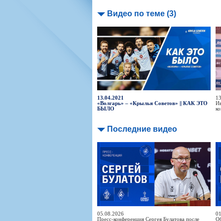
Видео по теме (3)
13.04.2021
13
«Волгарь» – «Крылья Советов» || КАК ЭТО
Ив
БЫЛО
ко
Последние видео
05.08.2026
01
Пресс-конференция Сергея Булатова после
Об