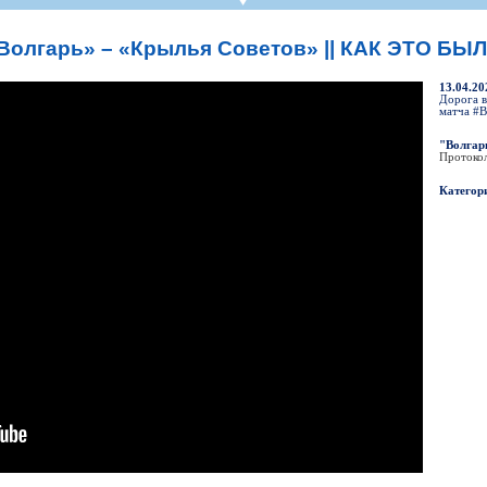
СР
Пресса
Фото
Твои "Крылья"
On-line магази
К
став
ниги
Крылья Советов - ТВ
Общение
Точки продаж
Б
Волгарь» – «Крылья Советов» || КАК ЭТО БЫ
ссии
Трансляции матчей
Болельщикам с инвалидностью
Б
Прочее
Добрые "Крылья"
13.04.20
S
Дорога в
матча #В
УЕФА
Кодекс
ото УЕФА
Правила поведения
"Волгарь
Протоко
первенство
Подготовка контролеров-расп
Категор
р-лиги
Порядок аккредитации объеди
ллург"