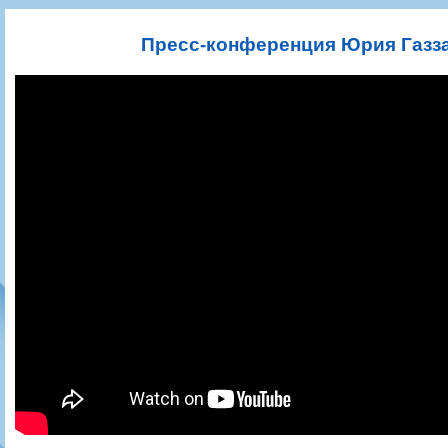
Игроки
РПЛ
Чемпионат СССР
Пресса
Фото
Тренерско-административный состав
Календарь
Кубок СССР
Книги
Крылья Советов - Т
Пресс-конференция Юрия Газза
Руководство
Таблица
Чемпионат России
Трансляции матчей
Фонд поддержки
Шахматка
Кубок России
Прочее
Контакты
Статистика состава
Лига Европы УЕФА
Солидарность Самара Арена
Баланс матчей
Кубок Интертото УЕФА
Закупки
FONBET Кубок России
Молодежное первенство
Вакансии
Матчи
Кубок Премьер-лиги
Документы
Молодежная команда
Кубок ФНЛ
Календарь
Игроки
Таблица
Ветераны
Шахматка
Стадион "Металлург"
Статистика состава
Крылья Советов-2
Календарь
Таблица
Шахматка