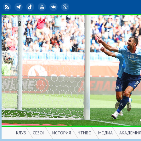
RSS
Telegram
TikTok
YouTube
ВКонтакте
Viber
КЛУБ
СЕЗОН
ИСТОРИЯ
ЧТИВО
МЕДИА
АКАДЕМИ