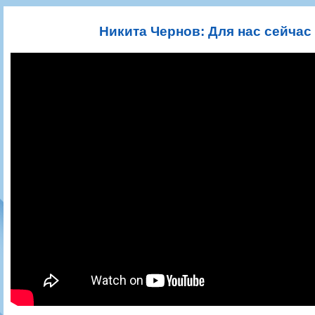
Игроки
РПЛ
Чемпионат СССР
Пресса
Фото
Тренерско-административный состав
Календарь
Кубок СССР
Книги
Крылья Советов - Т
Никита Чернов: Для нас сейчас
Руководство
Таблица
Чемпионат России
Трансляции матчей
Фонд поддержки
Шахматка
Кубок России
Прочее
Контакты
Статистика состава
Лига Европы УЕФА
Солидарность Самара Арена
Баланс матчей
Кубок Интертото УЕФА
Закупки
FONBET Кубок России
Молодежное первенство
Вакансии
Матчи
Кубок Премьер-лиги
Документы
Молодежная команда
Кубок ФНЛ
Календарь
Игроки
Таблица
Ветераны
Шахматка
Стадион "Металлург"
Статистика состава
Крылья Советов-2
Календарь
Таблица
Шахматка