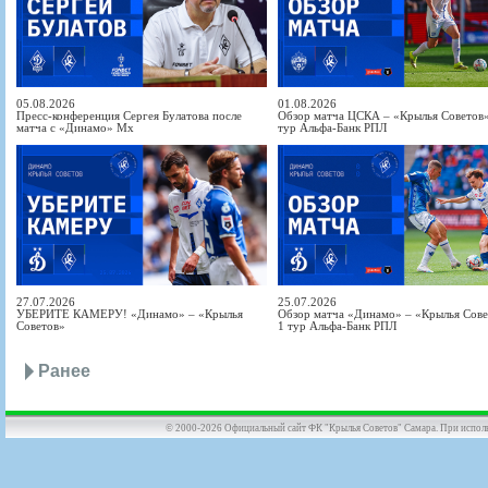
05.08.2026
01.08.2026
Пресс-конференция Сергея Булатова после
Обзор матча ЦСКА – «Крылья Советов» 
матча с «Динамо» Мх
тур Альфа-Банк РПЛ
27.07.2026
25.07.2026
УБЕРИТЕ КАМЕРУ! «Динамо» – «Крылья
Обзор матча «Динамо» – «Крылья Совет
Советов»
1 тур Альфа-Банк РПЛ
Ранее
© 2000-2026 Официальный сайт ФК "Крылья Советов" Самара. При использов