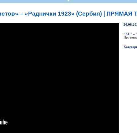
СР
Пресса
Фото
Твои "Крылья"
On-line магази
К
став
ниги
Крылья Советов - ТВ
Общение
Точки продаж
Б
етов» – «Раднички 1923» (Сербия) | ПРЯМА
ссии
Трансляции матчей
Болельщикам с инвалидностью
Б
Прочее
Добрые "Крылья"
30.06.20
S
УЕФА
Кодекс
"КС" – 
Протоко
ото УЕФА
Правила поведения
Категор
первенство
Подготовка контролеров-расп
р-лиги
Порядок аккредитации объеди
ллург"