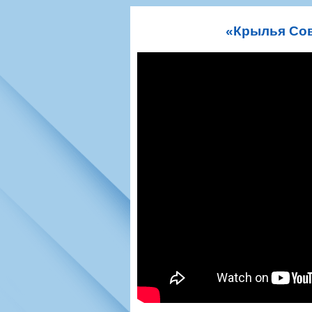
Игроки
РПЛ
Чемпионат СС
Тренерско-административный со
Календарь
Кубок СССР
К
«Крылья Сов
Руководство
Таблица
Чемпионат Ро
Фонд поддержки
Шахматка
Кубок России
Контакты
Статистика состава
Лига Европы 
Солидарность Самара Арена
Баланс матчей
Кубок Интерт
Закупки
FONBET Кубок России
Молодежное 
Вакансии
Матчи
Кубок Премье
Документы
Молодежная команда
Кубок ФНЛ
Календарь
Игроки
Таблица
Ветераны
Шахматка
Стадион "Мета
Статистика состава
Крылья Советов-2
Календарь
Таблица
Шахматка