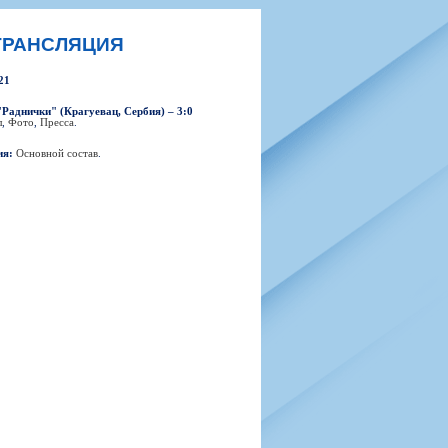
н
арта болельщика
 фирменной атрибутики
илеты и абонементы
Я ТРАНСЛЯЦИЯ
илеты на Яндекс Афиша
21
kybox
"Раднички" (Крагуевац, Сербия) – 3:0
л
,
Фото
,
Пресса
.
ия:
Основной состав
.
орядителей
нений болельщиков