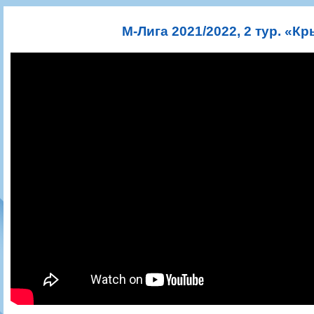
Игроки
РПЛ
Чемпионат СССР
Пресса
Фото
Тренерско-административный состав
Календарь
Кубок СССР
Книги
Крылья Советов - Т
М-Лига 2021/2022, 2 тур. «
Руководство
Таблица
Чемпионат России
Трансляции матчей
Фонд поддержки
Шахматка
Кубок России
Прочее
Контакты
Статистика состава
Лига Европы УЕФА
Солидарность Самара Арена
Баланс матчей
Кубок Интертото УЕФА
Закупки
FONBET Кубок России
Молодежное первенство
Вакансии
Матчи
Кубок Премьер-лиги
Документы
Молодежная команда
Кубок ФНЛ
Календарь
Игроки
Таблица
Ветераны
Шахматка
Стадион "Металлург"
Статистика состава
Крылья Советов-2
Календарь
Таблица
Шахматка