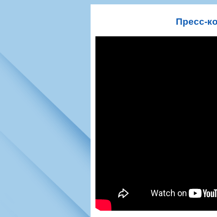
Игроки
РПЛ
Чемпионат СС
Тренерско-административный со
Календарь
Кубок СССР
К
Пресс-к
Руководство
Таблица
Чемпионат Ро
Фонд поддержки
Шахматка
Кубок России
Контакты
Статистика состава
Лига Европы 
Солидарность Самара Арена
Баланс матчей
Кубок Интерт
Закупки
FONBET Кубок России
Молодежное 
Вакансии
Матчи
Кубок Премье
Документы
Молодежная команда
Кубок ФНЛ
Календарь
Игроки
Таблица
Ветераны
Шахматка
Стадион "Мета
Статистика состава
Крылья Советов-2
Календарь
Таблица
Шахматка