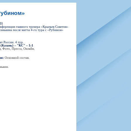
н
арта болельщика
 фирменной атрибутики
илеты и абонементы
Рубином»
илеты на Яндекс Афиша
21
kybox
нференция главного тренера «Крыльев Советов»
инькина после матча 4-го тура с «Рубином»
т России. 4 тур.
(Казань) – "КС" – 1:1
орядителей
л
,
Фото
,
Пресса
,
Онлайн
.
нений болельщиков
ия:
Основной состав
.
нькин
.