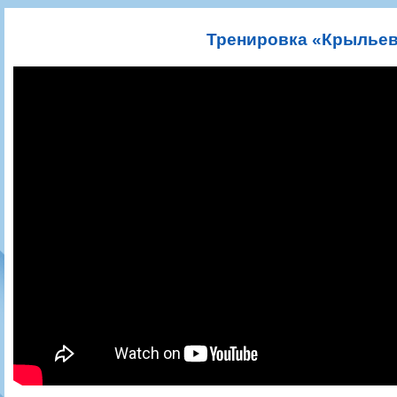
Игроки
РПЛ
Чемпионат СССР
Пресса
Фото
Тренерско-административный состав
Календарь
Кубок СССР
Книги
Крылья Советов - Т
Тренировка «Крыльев»
Руководство
Таблица
Чемпионат России
Трансляции матчей
Фонд поддержки
Шахматка
Кубок России
Прочее
Контакты
Статистика состава
Лига Европы УЕФА
Солидарность Самара Арена
Баланс матчей
Кубок Интертото УЕФА
Закупки
FONBET Кубок России
Молодежное первенство
Вакансии
Матчи
Кубок Премьер-лиги
Документы
Молодежная команда
Кубок ФНЛ
Календарь
Игроки
Таблица
Ветераны
Шахматка
Стадион "Металлург"
Статистика состава
Крылья Советов-2
Календарь
Таблица
Шахматка