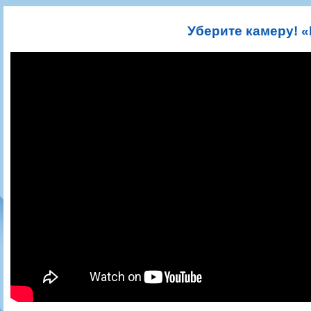
Игроки
РПЛ
Чемпионат СССР
Пресса
Фото
Тренерско-административный состав
Календарь
Кубок СССР
Книги
Крылья Советов - Т
Уберите камеру! 
Руководство
Таблица
Чемпионат России
Трансляции матчей
Фонд поддержки
Шахматка
Кубок России
Прочее
Контакты
Статистика состава
Лига Европы УЕФА
Солидарность Самара Арена
Баланс матчей
Кубок Интертото УЕФА
Закупки
FONBET Кубок России
Молодежное первенство
Вакансии
Матчи
Кубок Премьер-лиги
Документы
Молодежная команда
Кубок ФНЛ
Календарь
Игроки
Таблица
Ветераны
Шахматка
Стадион "Металлург"
Статистика состава
Крылья Советов-2
Календарь
Таблица
Шахматка