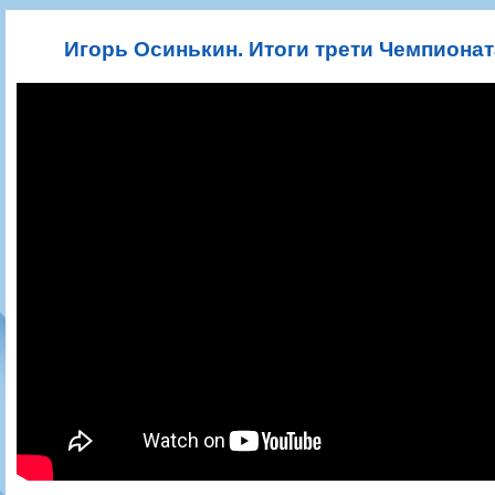
Игроки
РПЛ
Чемпионат СССР
Пресса
Фото
Тренерско-административный состав
Календарь
Кубок СССР
Книги
Крылья Советов - Т
Игорь Осинькин. Итоги трети Чемпионат
Руководство
Таблица
Чемпионат России
Трансляции матчей
Фонд поддержки
Шахматка
Кубок России
Прочее
Контакты
Статистика состава
Лига Европы УЕФА
Солидарность Самара Арена
Баланс матчей
Кубок Интертото УЕФА
Закупки
FONBET Кубок России
Молодежное первенство
Вакансии
Матчи
Кубок Премьер-лиги
Документы
Молодежная команда
Кубок ФНЛ
Календарь
Игроки
Таблица
Ветераны
Шахматка
Стадион "Металлург"
Статистика состава
Крылья Советов-2
Календарь
Таблица
Шахматка