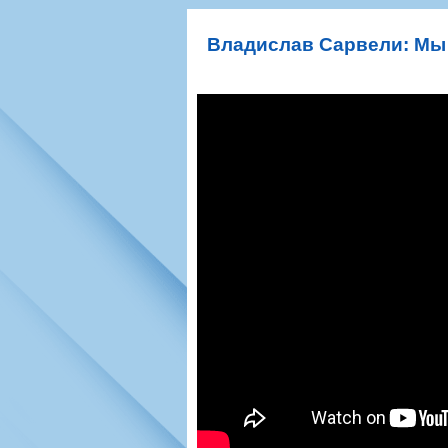
Игроки
РПЛ
Чемпионат СС
Тренерско-административный со
Календарь
Кубок СССР
К
Владислав Сарвели: Мы х
Руководство
Таблица
Чемпионат Ро
Фонд поддержки
Шахматка
Кубок России
Контакты
Статистика состава
Лига Европы 
Солидарность Самара Арена
Баланс матчей
Кубок Интерт
Закупки
FONBET Кубок России
Молодежное 
Вакансии
Матчи
Кубок Премье
Документы
Молодежная команда
Кубок ФНЛ
Календарь
Игроки
Таблица
Ветераны
Шахматка
Стадион "Мета
Статистика состава
Крылья Советов-2
Календарь
Таблица
Шахматка