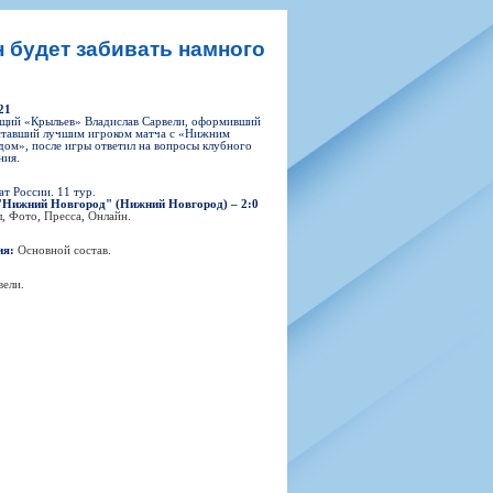
н
арта болельщика
 фирменной атрибутики
илеты и абонементы
н будет забивать намного
илеты на Яндекс Афиша
kybox
21
щий «Крыльев» Владислав Сарвели, оформивший
ставший лучшим игроком матча с «Нижним
ом», после игры ответил на вопросы клубного
ния.
орядителей
т России. 11 тур.
нений болельщиков
"Нижний Новгород" (Нижний Новгород) – 2:0
л
,
Фото
,
Пресса
,
Онлайн
.
ия:
Основной состав
.
вели
.