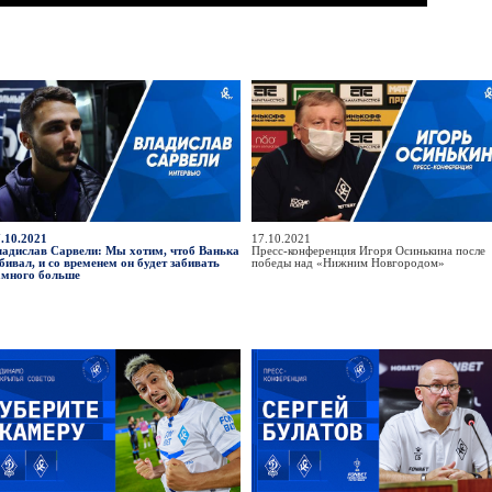
.10.2021
17.10.2021
ладислав Сарвели: Мы хотим, чтоб Ванька
Пресс-конференция Игоря Осинькина после
бивал, и со временем он будет забивать
победы над «Нижним Новгородом»
амного больше