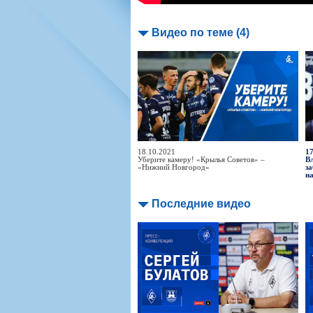
Видео по теме (4)
18.10.2021
17
Уберите камеру! «Крылья Советов» –
В
«Нижний Новгород»
за
н
Последние видео