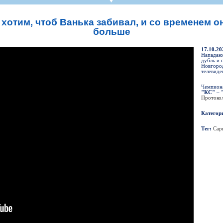
СР
Пресса
Фото
Твои "Крылья"
On-line магази
К
став
ниги
Крылья Советов - ТВ
Общение
Точки продаж
Б
отим, чтоб Ванька забивал, и со временем о
ссии
Трансляции матчей
Болельщикам с инвалидностью
Б
больше
Прочее
Добрые "Крылья"
S
17.10.20
УЕФА
Кодекс
Нападаю
дубль и 
ото УЕФА
Правила поведения
Новгород
телевиде
первенство
Подготовка контролеров-расп
Чемпиона
р-лиги
Порядок аккредитации объеди
"КС" – 
Протоко
Категор
Тег:
Сар
ллург"