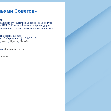
н
арта болельщика
 фирменной атрибутики
илеты и абонементы
льями Советов»
илеты на Яндекс Афиша
21
kybox
ражения от «Крыльев Советов» в 13-м туре
 РПЛ (0:1) главный тренер «Краснодара»
ончаренко ответил на вопросы журналистов.
т России. 13 тур.
дар" (Краснодар) – "КС" – 0:1
орядителей
л
,
Фото
,
Пресса
,
Онлайн
.
нений болельщиков
ия:
Основной состав
.
чаренко
.