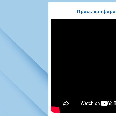
Игроки
РПЛ
Чемпионат СС
Тренерско-административный со
Календарь
Кубок СССР
К
Пресс-конфере
Руководство
Таблица
Чемпионат Ро
Фонд поддержки
Шахматка
Кубок России
Контакты
Статистика состава
Лига Европы 
Солидарность Самара Арена
Баланс матчей
Кубок Интерт
Закупки
FONBET Кубок России
Молодежное 
Вакансии
Матчи
Кубок Премье
Документы
Молодежная команда
Кубок ФНЛ
Календарь
Игроки
Таблица
Ветераны
Шахматка
Стадион "Мета
Статистика состава
Крылья Советов-2
Календарь
Таблица
Шахматка