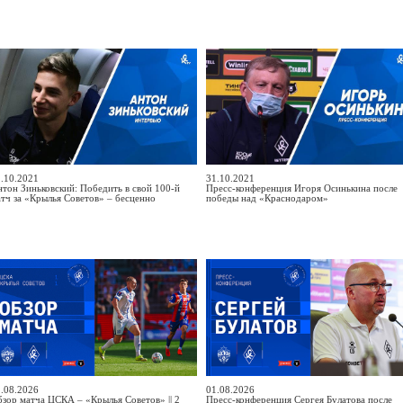
.10.2021
31.10.2021
тон Зиньковский: Победить в свой 100-й
Пресс-конференция Игоря Осинькина после
тч за «Крылья Советов» – бесценно
победы над «Краснодаром»
.08.2026
01.08.2026
зор матча ЦСКА – «Крылья Советов» || 2
Пресс-конференция Сергея Булатова после