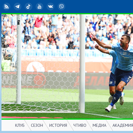
RSS
Telegram
TikTok
YouTube
ВКонтакте
Viber
КЛУБ
СЕЗОН
ИСТОРИЯ
ЧТИВО
МЕДИА
АКАДЕМИ