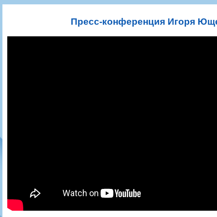
Игроки
РПЛ
Чемпионат СССР
Пресса
Фото
Тренерско-административный состав
Календарь
Кубок СССР
Книги
Крылья Советов - Т
Пресс-конференция Игоря Юще
Руководство
Таблица
Чемпионат России
Трансляции матчей
Фонд поддержки
Шахматка
Кубок России
Прочее
Контакты
Статистика состава
Лига Европы УЕФА
Солидарность Самара Арена
Баланс матчей
Кубок Интертото УЕФА
Закупки
FONBET Кубок России
Молодежное первенство
Вакансии
Матчи
Кубок Премьер-лиги
Документы
Молодежная команда
Кубок ФНЛ
Календарь
Игроки
Таблица
Ветераны
Шахматка
Стадион "Металлург"
Статистика состава
Крылья Советов-2
Календарь
Таблица
Шахматка