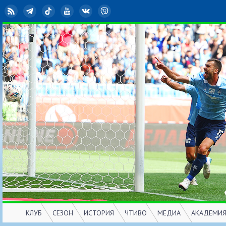
RSS
Telegram
TikTok
YouTube
ВКонтакте
Viber
КЛУБ
СЕЗОН
ИСТОРИЯ
ЧТИВО
МЕДИА
АКАДЕМИ