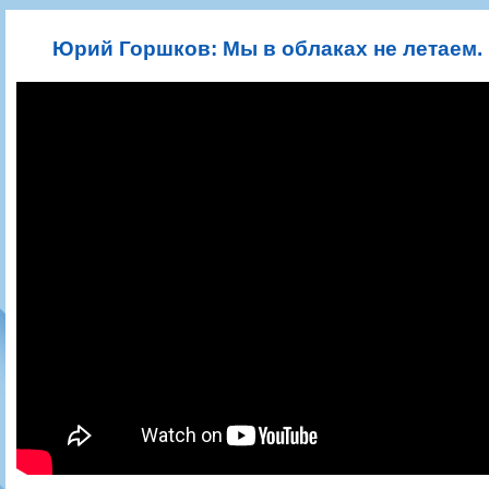
Игроки
РПЛ
Чемпионат СССР
Пресса
Фото
Тренерско-административный состав
Календарь
Кубок СССР
Книги
Крылья Советов - Т
Юрий Горшков: Мы в облаках не летаем. 
Руководство
Таблица
Чемпионат России
Трансляции матчей
Фонд поддержки
Шахматка
Кубок России
Прочее
Контакты
Статистика состава
Лига Европы УЕФА
Солидарность Самара Арена
Баланс матчей
Кубок Интертото УЕФА
Закупки
FONBET Кубок России
Молодежное первенство
Вакансии
Матчи
Кубок Премьер-лиги
Документы
Молодежная команда
Кубок ФНЛ
Календарь
Игроки
Таблица
Ветераны
Шахматка
Стадион "Металлург"
Статистика состава
Крылья Советов-2
Календарь
Таблица
Шахматка