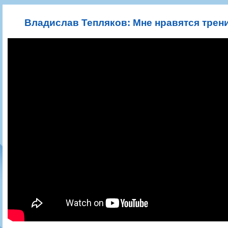
Игроки
РПЛ
Чемпионат СССР
Пресса
Фото
Тренерско-административный состав
Календарь
Кубок СССР
Книги
Крылья Советов - Т
Владислав Тепляков: Мне нравятся трен
Руководство
Таблица
Чемпионат России
Трансляции матчей
Фонд поддержки
Шахматка
Кубок России
Прочее
Контакты
Статистика состава
Лига Европы УЕФА
Солидарность Самара Арена
Баланс матчей
Кубок Интертото УЕФА
Закупки
FONBET Кубок России
Молодежное первенство
Вакансии
Матчи
Кубок Премьер-лиги
Документы
Молодежная команда
Кубок ФНЛ
Календарь
Игроки
Таблица
Ветераны
Шахматка
Стадион "Металлург"
Статистика состава
Крылья Советов-2
Календарь
Таблица
Шахматка