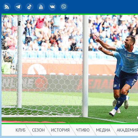
RSS
Telegram
TikTok
YouTube
ВКонтакте
Viber
КЛУБ
СЕЗОН
ИСТОРИЯ
ЧТИВО
МЕДИА
АКАДЕМИ