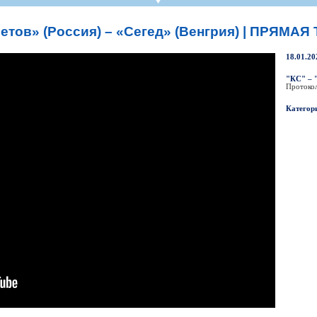
СР
Пресса
Фото
Твои "Крылья"
On-line магази
К
став
ниги
Крылья Советов - ТВ
Общение
Точки продаж
Б
етов» (Россия) – «Сегед» (Венгрия) | ПРЯМА
ссии
Трансляции матчей
Болельщикам с инвалидностью
Б
Прочее
Добрые "Крылья"
18.01.20
S
УЕФА
Кодекс
"КС" – "
Протоко
ото УЕФА
Правила поведения
Категор
первенство
Подготовка контролеров-расп
р-лиги
Порядок аккредитации объеди
ллург"