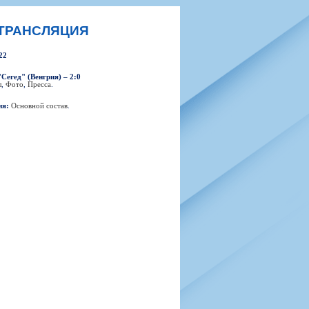
н
арта болельщика
 фирменной атрибутики
илеты и абонементы
Я ТРАНСЛЯЦИЯ
илеты на Яндекс Афиша
22
kybox
Сегед" (Венгрия) – 2:0
л
,
Фото
,
Пресса
.
ия:
Основной состав
.
орядителей
нений болельщиков