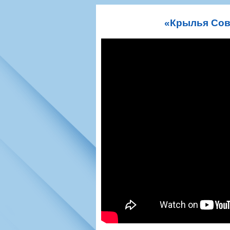
Игроки
РПЛ
Чемпионат СС
Тренерско-административный со
Календарь
Кубок СССР
К
«Крылья Сов
Руководство
Таблица
Чемпионат Ро
Фонд поддержки
Шахматка
Кубок России
Контакты
Статистика состава
Лига Европы 
Солидарность Самара Арена
Баланс матчей
Кубок Интерт
Закупки
FONBET Кубок России
Молодежное 
Вакансии
Матчи
Кубок Премье
Документы
Молодежная команда
Кубок ФНЛ
Календарь
Игроки
Таблица
Ветераны
Шахматка
Стадион "Мета
Статистика состава
Крылья Советов-2
Календарь
Таблица
Шахматка