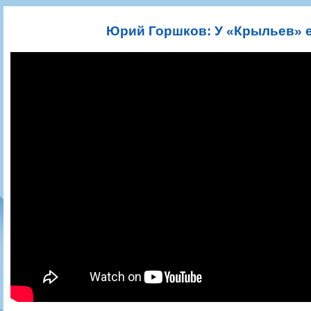
Игроки
РПЛ
Чемпионат СССР
Пресса
Фото
Тренерско-административный состав
Календарь
Кубок СССР
Книги
Крылья Советов - Т
Юрий Горшков: У «Крыльев» ес
Руководство
Таблица
Чемпионат России
Трансляции матчей
Фонд поддержки
Шахматка
Кубок России
Прочее
Контакты
Статистика состава
Лига Европы УЕФА
Солидарность Самара Арена
Баланс матчей
Кубок Интертото УЕФА
Закупки
FONBET Кубок России
Молодежное первенство
Вакансии
Матчи
Кубок Премьер-лиги
Документы
Молодежная команда
Кубок ФНЛ
Календарь
Игроки
Таблица
Ветераны
Шахматка
Стадион "Металлург"
Статистика состава
Крылья Советов-2
Календарь
Таблица
Шахматка