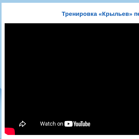
Игроки
РПЛ
Чемпионат СССР
Пресса
Фото
Тренерско-административный состав
Календарь
Кубок СССР
Книги
Крылья Советов - Т
Тренировка «Крыльев» пе
Руководство
Таблица
Чемпионат России
Трансляции матчей
Фонд поддержки
Шахматка
Кубок России
Прочее
Контакты
Статистика состава
Лига Европы УЕФА
Солидарность Самара Арена
Баланс матчей
Кубок Интертото УЕФА
Закупки
FONBET Кубок России
Молодежное первенство
Вакансии
Матчи
Кубок Премьер-лиги
Документы
Молодежная команда
Кубок ФНЛ
Календарь
Игроки
Таблица
Ветераны
Шахматка
Стадион "Металлург"
Статистика состава
Крылья Советов-2
Календарь
Таблица
Шахматка