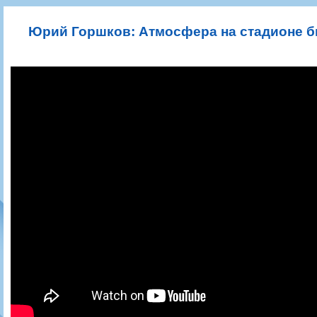
Игроки
РПЛ
Чемпионат СССР
Пресса
Фото
Тренерско-административный состав
Календарь
Кубок СССР
Книги
Крылья Советов - Т
Юрий Горшков: Атмосфера на стадионе бы
Руководство
Таблица
Чемпионат России
Трансляции матчей
Фонд поддержки
Шахматка
Кубок России
Прочее
Контакты
Статистика состава
Лига Европы УЕФА
Солидарность Самара Арена
Баланс матчей
Кубок Интертото УЕФА
Закупки
FONBET Кубок России
Молодежное первенство
Вакансии
Матчи
Кубок Премьер-лиги
Документы
Молодежная команда
Кубок ФНЛ
Календарь
Игроки
Таблица
Ветераны
Шахматка
Стадион "Металлург"
Статистика состава
Крылья Советов-2
Календарь
Таблица
Шахматка