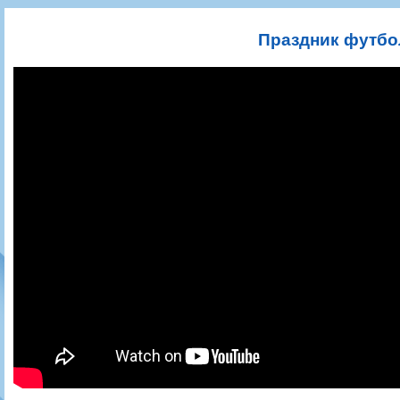
Игроки
РПЛ
Чемпионат СССР
Пресса
Фото
Тренерско-административный состав
Календарь
Кубок СССР
Книги
Крылья Советов - Т
Праздник футбо
Руководство
Таблица
Чемпионат России
Трансляции матчей
Фонд поддержки
Шахматка
Кубок России
Прочее
Контакты
Статистика состава
Лига Европы УЕФА
Солидарность Самара Арена
Баланс матчей
Кубок Интертото УЕФА
Закупки
FONBET Кубок России
Молодежное первенство
Вакансии
Матчи
Кубок Премьер-лиги
Документы
Молодежная команда
Кубок ФНЛ
Календарь
Игроки
Таблица
Ветераны
Шахматка
Стадион "Металлург"
Статистика состава
Крылья Советов-2
Календарь
Таблица
Шахматка