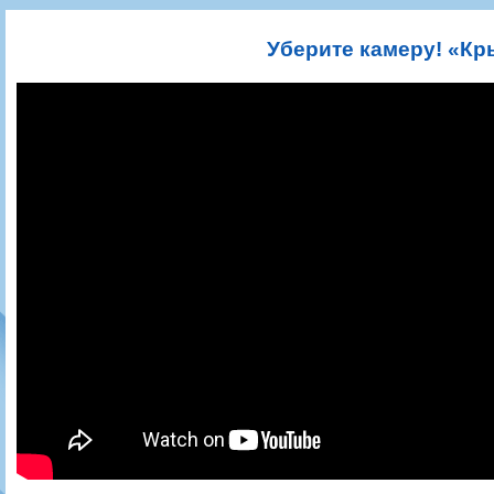
Игроки
РПЛ
Чемпионат СССР
Пресса
Фото
Тренерско-административный состав
Календарь
Кубок СССР
Книги
Крылья Советов - Т
Уберите камеру! «Кр
Руководство
Таблица
Чемпионат России
Трансляции матчей
Фонд поддержки
Шахматка
Кубок России
Прочее
Контакты
Статистика состава
Лига Европы УЕФА
Солидарность Самара Арена
Баланс матчей
Кубок Интертото УЕФА
Закупки
FONBET Кубок России
Молодежное первенство
Вакансии
Матчи
Кубок Премьер-лиги
Документы
Молодежная команда
Кубок ФНЛ
Календарь
Игроки
Таблица
Ветераны
Шахматка
Стадион "Металлург"
Статистика состава
Крылья Советов-2
Календарь
Таблица
Шахматка