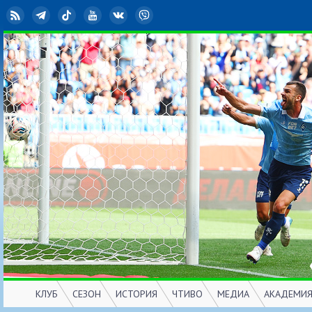
RSS
Telegram
TikTok
YouTube
ВКонтакте
Viber
КЛУБ
СЕЗОН
ИСТОРИЯ
ЧТИВО
МЕДИА
АКАДЕМИ